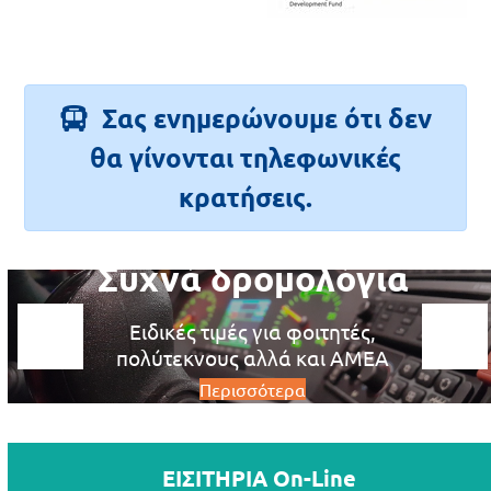
Σας ενημερώνουμε ότι δεν
θα γίνονται τηλεφωνικές
κρατήσεις.
Τηλεφωνική
Συχνά δρομολόγια
Αρχαία Ολυμπία
Ενημέρωση
Δρομολογίων
Γενέτειρα των Ολυμπιακών
Ειδικές τιμές για φοιτητές,
πολύτεκνους αλλά και ΑΜΕΑ
Αγώνων
Πύργος +30 26210 20600, Αθήνα
Περισσότερα
Περισσότερα
+30 210 5134111
ΕΙΣΙΤΗΡΙΑ On-Line