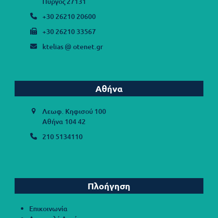
Πύργος 27131
+30 26210 20600
+30 26210 33567
ktelias @ otenet.gr
Αθήνα
Λεωφ. Κηφισού 100
Αθήνα 104 42
210 5134110
Πλοήγηση
Επικοινωνία