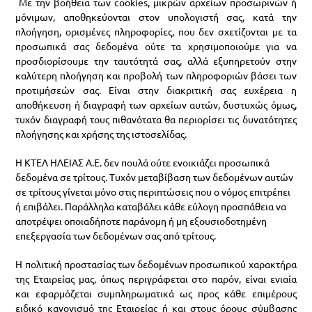
Με την βοήθεια των cookies, μικρών αρχείων προσωρινών ή
μόνιμων, αποθηκεύονται στον υπολογιστή σας, κατά την
πλοήγηση, ορισμένες πληροφορίες, που δεν σχετίζονται με τα
προσωπικά σας δεδομένα ούτε τα χρησιμοποιούμε για να
προσδιορίσουμε την ταυτότητά σας, αλλά εξυπηρετούν στην
καλύτερη πλοήγηση και προβολή των πληροφοριών βάσει των
προτιμήσεών σας. Είναι στην διακριτική σας ευχέρεια η
αποθήκευση ή διαγραφή των αρχείων αυτών, δυστυχώς όμως,
τυχόν διαγραφή τους πιθανότατα θα περιορίσει τις δυνατότητες
πλοήγησης και χρήσης της ιστοσελίδας.
Η ΚΤΕΛ ΗΛΕΙΑΣ Α.Ε. δεν πουλά ούτε ενοικιάζει προσωπικά
δεδομένα σε τρίτους. Τυχόν μεταβίβαση των δεδομένων αυτών
σε τρίτους γίνεται μόνο στις περιπτώσεις που ο νόμος επιτρέπει
ή επιβάλει. Παράλληλα καταβάλει κάθε εύλογη προσπάθεια να
αποτρέψει οποιαδήποτε παράνομη ή μη εξουσιοδοτημένη
επεξεργασία των δεδομένων σας από τρίτους.
Η πολιτική προστασίας των δεδομένων προσωπικού χαρακτήρα
της Εταιρείας μας, όπως περιγράφεται στο παρόν, είναι ενιαία
και εφαρμόζεται συμπληρωματικά ως προς κάθε επιμέρους
ειδικό κανονισμό της Εταιρείας ή και στους όρους σύμβασης