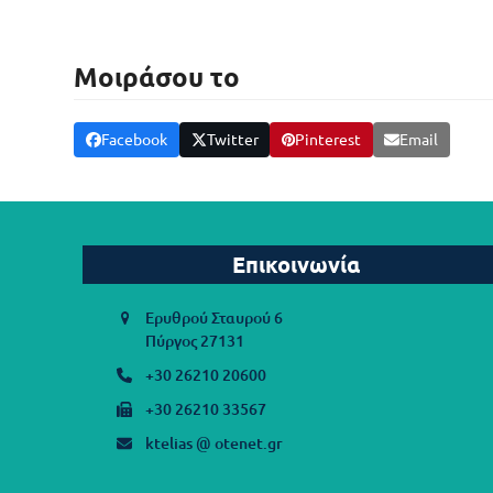
Μοιράσου το
Facebook
Twitter
Pinterest
Email
Επικοινωνία
Ερυθρού Σταυρού 6
Πύργος 27131
+30 26210 20600
+30 26210 33567
ktelias @ otenet.gr