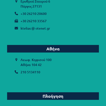
Ερυθρού Σταυρού 6
Πύργος 27131
+30 26210 20600
+30 26210 33567
ktelias @ otenet.gr
Αθήνα
Λεωφ. Κηφισού 100
Αθήνα 104 42
210 5134110
Πλοήγηση